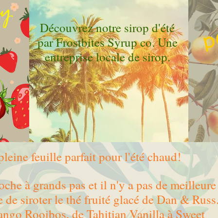
Découvrez notre sirop d'été
par Frostbites Syrup co. Une
entreprise locale de sirop.
pleine feuille parfait pour l'été chaud!
oche à grands pas et il n'y a pas de meilleure
e de siroter le thé fruité glacé de Dan & Russ
ngo Rooibos, de Tahitian Vanilla à Sweet