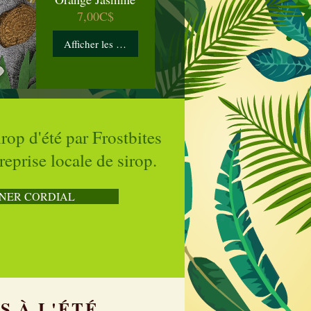
Prix
7,00C$
Afficher les détails
rop d'été par Frostbites
eprise locale de sirop.
NER CORDIAL
S À L'ÉTÉ