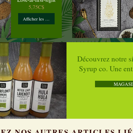
Prix
5,75C$
Afficher les détails
Découvrez notre si
Syrup co. Une entr
MAGASI
Z NOS AUTRES ARTICLES LIÉ