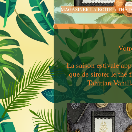
MAGASINER LA BOÎTE À THÉ D
Votr
La saison estivale app
que de siroter le th
Tahitian Vanil