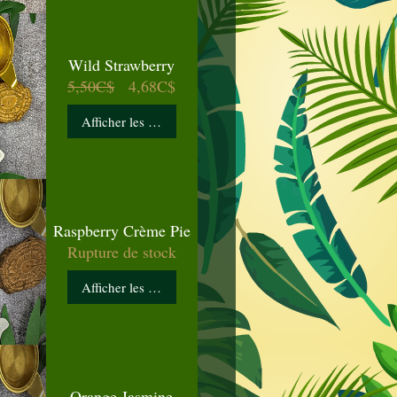
Wild Strawberry
Prix
Prix
5,50C$
4,68C$
original
promotionnel
Afficher les détails
Raspberry Crème Pie
Rupture de stock
Afficher les détails
Orange Jasmine