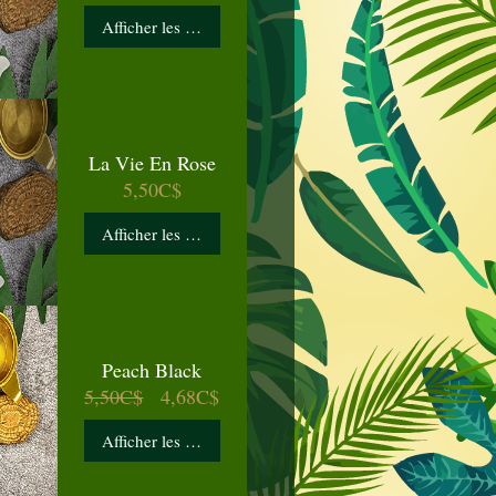
Afficher les détails
La Vie En Rose
Prix
5,50C$
Afficher les détails
Peach Black
Prix
Prix
5,50C$
4,68C$
original
promotionnel
Afficher les détails