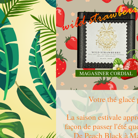
MAGASINER CORDIAL
Votre thé glacé 
La saison estivale appr
façon de passer l'été qu
De Peach Black à Ma