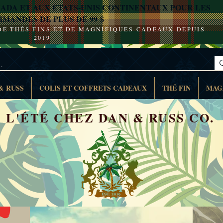
ADA ET AUX ÉTATS-UNIS CONTINENTAUX POUR LES
MANDES DE PLUS DE 99 $
 DE THÉS FINS ET DE MAGNIFIQUES CADEAUX DEPUIS
2019
& RUSS
COLIS ET COFFRETS CADEAUX
THÉ FIN
MAG
L'ÉTÉ CHEZ DAN & RUSS CO.