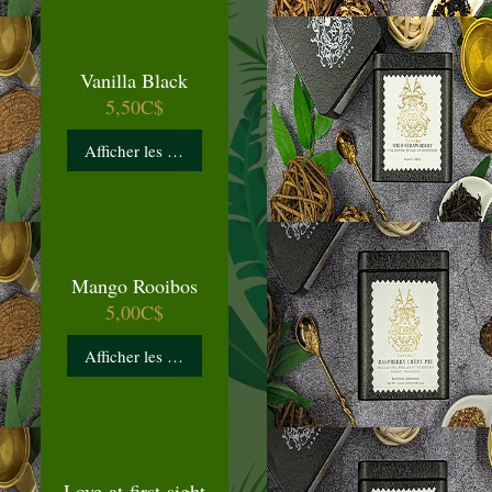
Vanilla Black
Prix
5,50C$
Afficher les détails
Mango Rooibos
Prix
5,00C$
Afficher les détails
Love-at-first-sight