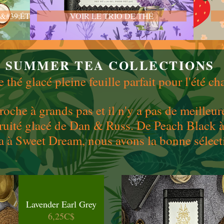
&#39;ÉTÉ
VOIR LE TRIO DE THÉ
SUMMER TEA COLLECTIONS
e thé glacé pleine feuille parfait pour l'été ch
roche à grands pas et il n'y a pas de meilleure
é fruité glacé de Dan & Russ. De Peach Black
la à Sweet Dream, nous avons la bonne sélect
Lavender Earl Grey
Prix
6,25C$