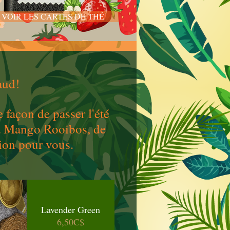
VOIR LES CARTES DE THÉ
aud!
 façon de passer l'été
 à Mango Rooibos, de
ion pour vous.
Lavender Green
Prix
6,50C$