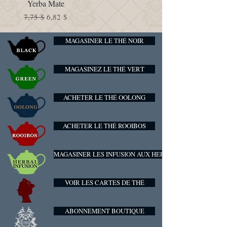
Yerba Mate
Prix original
Prix promotionnel
7,75 $
6,82 $
MAGASINER LE THÉ NOIR
MAGASINEZ LE THÉ VERT
ACHETER LE THÉ OOLONG
ACHETER LE THÉ ROOIBOS
MAGASINER LES INFUSION AUX HERBES
VOIR LES CARTES DE THÉ
ABONNEMENT BOUTIQUE