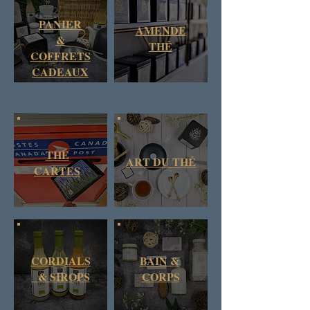
PANIER
AMENDE
&
THÉ
COFFRETS
CADEAUX
THÉ
ART DU THÉ
CARTES
CORDIALS
BAIN &
& SIROPS
CORPS