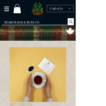
CAD (C$)
LIVRAISON GRATUITE AU CANADA ET AUX
ÉTATS-UNIS CONTINENTAUX POUR LES
COMMANDES DE PLUS DE 99 $
SKU : TS012M