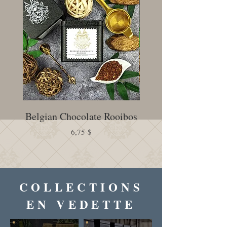
Belgian Chocolate Rooibos
Creamy Earl Gr
Prix
6,75 $
COLLECTIONS
EN VEDETTE