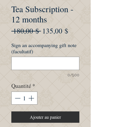
Tea Subscription -
12 months
Prix
Prix
 180,00 $ 
135,00 $
original
promotionnel
Sign an accompanying gift note
(facultatif)
0/500
Quantité
*
Ajouter au panier