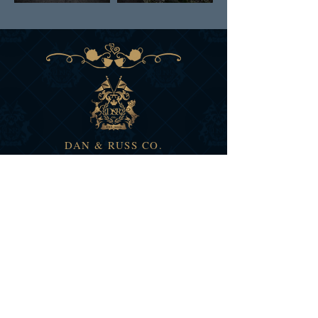
DAN & RUSS CO.
COLOMBIE BRITANNIQUE
CANADA
INSCRIVEZ-VOUS AUX
NOUVELLES ET AUX
OFFRES DE D&R